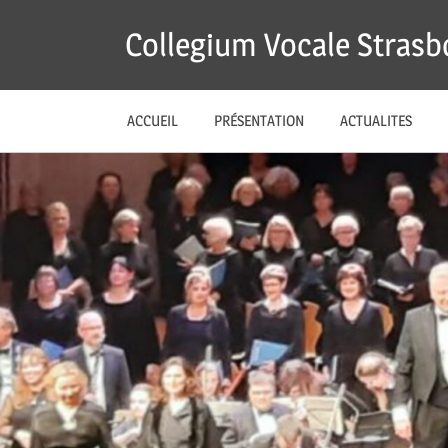
Skip
Collegium Vocale Stras
to
En
content
avant
la
ACCUEIL
PRÉSENTATION
ACTUALITES
musique!